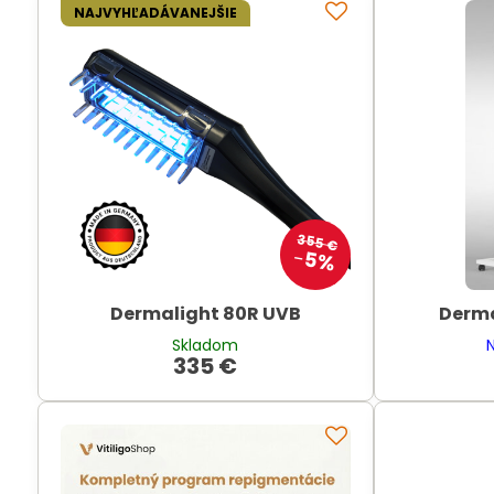
NAJVYHĽADÁVANEJŠIE
355 €
5%
Dermalight 80R UVB
Derma
Skladom
335 €