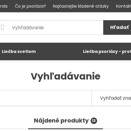
 nás
Čo je psoriáza?
Najčastejšie kladené otázky
Kontak
Hľadať
Liečba svetlom
Liečba psoriázy - pro
Vyhľadávanie
Nájdené produkty
13