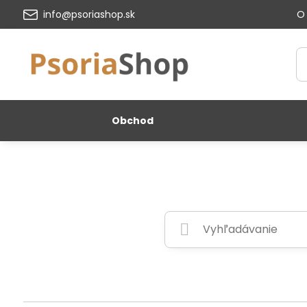
info@psoriashop.sk
O
Obchod