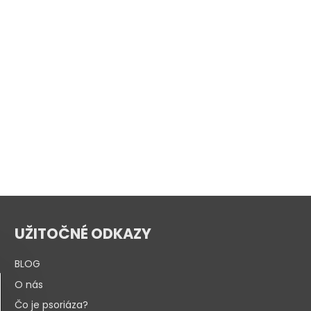
UŽITOČNÉ ODKAZY
BLOG
O nás
Čo je psoriáza?