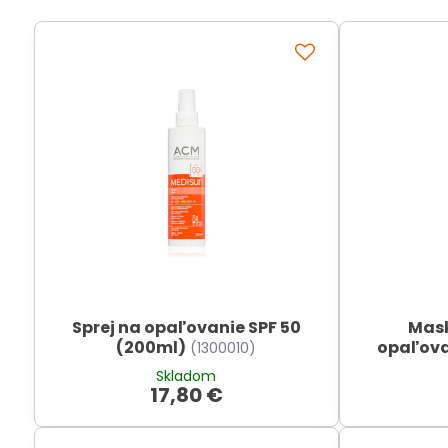
Sprej na opaľovanie SPF 50
Mask
(200ml)
opaľova
(1300010)
Skladom
17,80 €