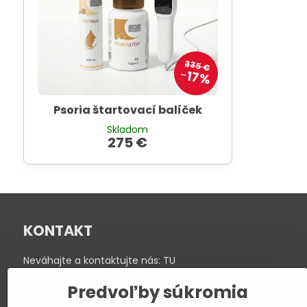
335 €
17%
Psoria štartovací balíček
Skladom
275 €
KONTAKT
Neváhajte a kontaktujte nás:
TU
Poradenstvo: info@psoriashop.sk
Predvoľby súkromia
Telefón: +421 918 340 589