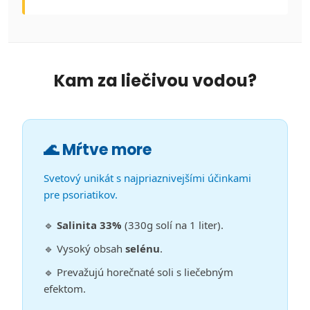
Kam za liečivou vodou?
🌊 Mŕtve more
Svetový unikát s najpriaznivejšími účinkami
pre psoriatikov.
🔹
Salinita 33%
(330g solí na 1 liter).
🔹 Vysoký obsah
selénu
.
🔹 Prevažujú horečnaté soli s liečebným
efektom.