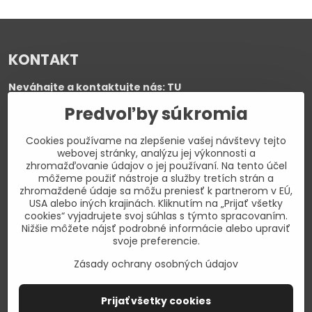
KONTAKT
Neváhajte a kontaktujte nás:
TU
Poradenstvo:
i
nfo@psoriashop.sk
Predvoľby súkromia
Telefón:
+421 918 340 589
Cookies používame na zlepšenie vašej návštevy tejto
webovej stránky, analýzu jej výkonnosti a
zhromažďovanie údajov o jej používaní. Na tento účel
UŽITOČNÉ ODKAZY
môžeme použiť nástroje a služby tretích strán a
zhromaždené údaje sa môžu preniesť k partnerom v EÚ,
BLOG
USA alebo iných krajinách. Kliknutím na „Prijať všetky
cookies“ vyjadrujete svoj súhlas s týmto spracovaním.
O nás
Nižšie môžete nájsť podrobné informácie alebo upraviť
Čo je psoriáza?
svoje preferencie.
Najčastejšie kladené otázky
Zásady ochrany osobných údajov
Zaujímavosti zo sveta psoriázy
Prijať všetky cookies