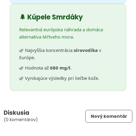
🌲 Kúpele Smrdáky
Relevantná európska náhrada a domáca
alternatíva Mŕtveho mora.
🌿 Najvyššia koncentrácia
sírovodíka
v
Európe.
🌿 Hodnota až
680 mg/l
.
🌿 Vynikajúce výsledky pri liečbe kože.
Diskusia
Nový komentár
(0 komentárov)